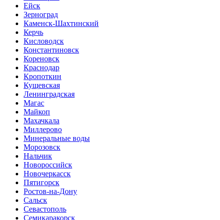
Ейск
Зерноград
Каменск-Шахтинский
Керчь
Кисловодск
Константиновск
Кореновск
Краснодар
Кропоткин
Кущевская
Ленинградская
Магас
Майкоп
Махачкала
Миллерово
Минеральные воды
Морозовск
Нальчик
Новороссийск
Новочеркасск
Пятигорск
Ростов-на-Дону
Сальск
Севастополь
Семикаракорск