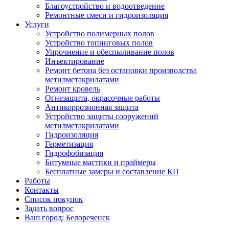
Благоустройство и водоотведение
Ремонтные смеси и гидроизоляция
Услуги
Устройство полимерных полов
Устройство топинговых полов
Упрочнение и обеспыливание полов
Инъектирование
Ремонт бетона без остановки производства
метилметакрилатами
Ремонт кровель
Огнезащита, окрасочные работы
Антикоррозионная защита
Устройство защиты сооружений
метилметакрилатами
Гидроизоляция
Герметизация
Гидрофобизация
Битумные мастики и праймеры
Бесплатные замеры и составление КП
Работы
Контакты
Список покупок
Задать вопрос
Ваш город: Белореченск