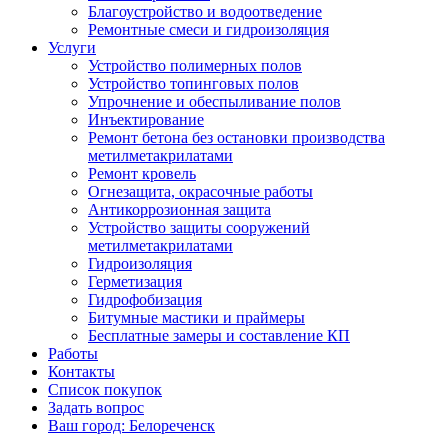
Благоустройство и водоотведение
Ремонтные смеси и гидроизоляция
Услуги
Устройство полимерных полов
Устройство топинговых полов
Упрочнение и обеспыливание полов
Инъектирование
Ремонт бетона без остановки производства
метилметакрилатами
Ремонт кровель
Огнезащита, окрасочные работы
Антикоррозионная защита
Устройство защиты сооружений
метилметакрилатами
Гидроизоляция
Герметизация
Гидрофобизация
Битумные мастики и праймеры
Бесплатные замеры и составление КП
Работы
Контакты
Список покупок
Задать вопрос
Ваш город: Белореченск