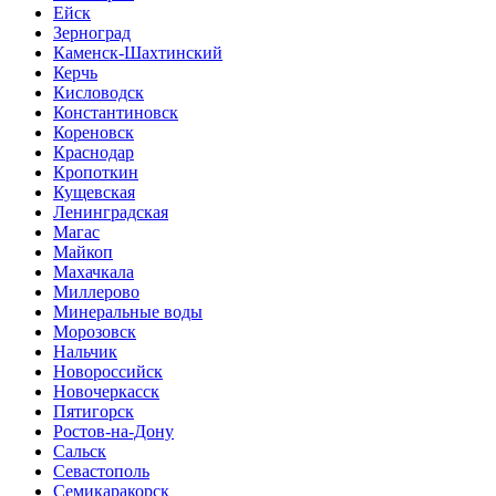
Ейск
Зерноград
Каменск-Шахтинский
Керчь
Кисловодск
Константиновск
Кореновск
Краснодар
Кропоткин
Кущевская
Ленинградская
Магас
Майкоп
Махачкала
Миллерово
Минеральные воды
Морозовск
Нальчик
Новороссийск
Новочеркасск
Пятигорск
Ростов-на-Дону
Сальск
Севастополь
Семикаракорск